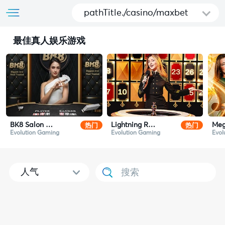
pathTitle./casino/maxbet
最佳真人娱乐游戏
热门
热门
BK8 Salon Prive Baccarat
Lightning Roulette
Meg
Evolution Gaming
Evolution Gaming
Evol
人气