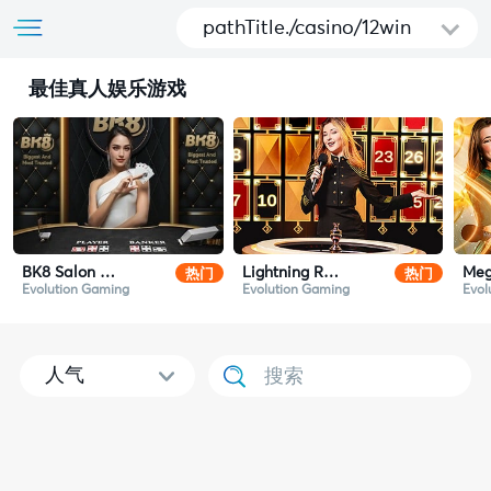
pathTitle./casino/12win
最佳真人娱乐游戏
热门
热门
BK8 Salon Prive Baccarat
Lightning Roulette
Meg
Evolution Gaming
Evolution Gaming
Evol
人气