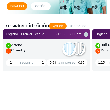
เดิมพันเลย
เดสก์ท็อป
การแข่งขันที่น่าตื่นเต้น
ฟุตบอล
บาสเกตบอล
England - Premier League
21/08 - 07:00pm
England -
H
H
Arsenal
Hull C
A
A
Coventry
Manch
-2
แฮนดิแคป
2
0.93
ราคาต่อรอง
0.95
1.25