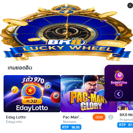
เกมยอดฮิต
ดูทั้งหมด
ฮอต
Eday Lotto
Pac-Man's Glory
Pragmat
EdayLotto
Nextspin
RTP
97
RTP
96.95