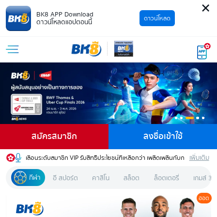
×
BK8 APP Download
ดาวน์โหลด
ดาวน์โหลดแอปตอนนี้
สมัครสมาชิก
ลงชื่อเข้าใช้
เพิ่มเติม
เลื่อนระดับสมาชิก VIP รับสิทธิประโยชน์ที่เหลือกว่า เพลิดเพลินกับการฝาก-ถอนเงิ
กีฬา
อี สปอร์ต
คาสิโน
สล็อต
ล็อตเตอรี่
เกมส์ 3D
ฮอต