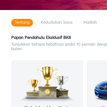
Tentang
Kedudukan Saya
Hadiah
Papan Pendahulu Eksklusif BK8
Tunjukkan betapa hebatnya anda! 10 pemain dengan
bulan.