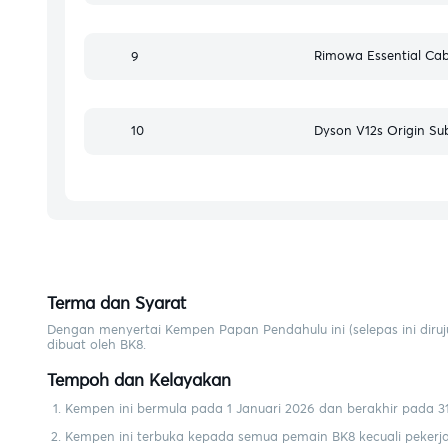
9
Rimowa Essential Cab
10
Dyson V12s Origin S
Terma dan Syarat
Dengan menyertai Kempen Papan Pendahulu ini (selepas ini diruj
dibuat oleh BK8.
Tempoh dan Kelayakan
Kempen ini bermula pada 1 Januari 2026 dan berakhir pada 
Kempen ini terbuka kepada semua pemain BK8 kecuali pekerj