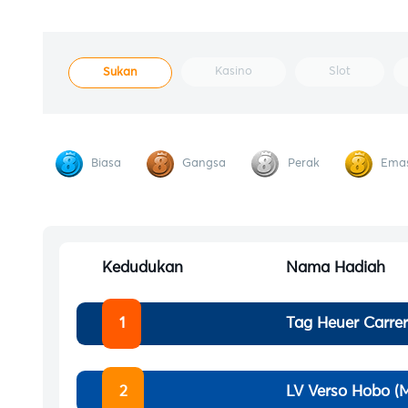
Kasino
Slot
Sukan
Biasa
Gangsa
Perak
Ema
Kedudukan
Nama Hadiah
1
Tag Heuer Carre
2
LV Verso Hobo (