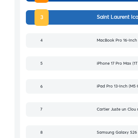
3
Saint Laurent Ic
4
MacBook Pro 16-Inch 
5
iPhone 17 Pro Max (1T
6
iPad Pro 13-Inch (M5 C
7
Cartier Juste un Clou 
8
Samsung Galaxy S26 