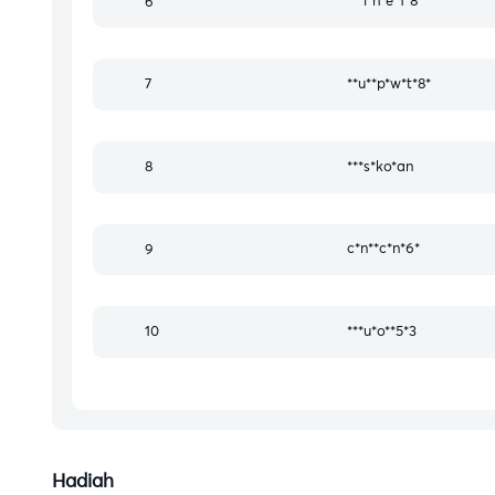
6
***i*h*e*1*8*
7
**u**p*w*t*8*
8
***s*ko*an
9
c*n**c*n*6*
10
***u*o**5*3
Hadiah