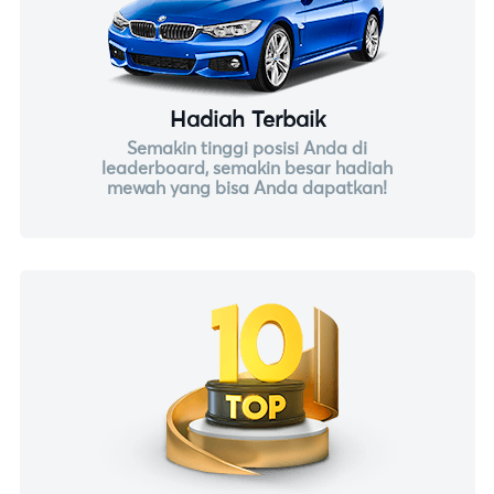
Hadiah Terbaik
Semakin tinggi posisi Anda di
leaderboard, semakin besar hadiah
mewah yang bisa Anda dapatkan!