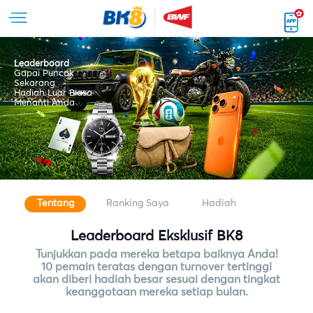
Leaderboard
Gapai Puncak
Sekarang
Hadiah Luar Biasa
Menanti Anda
Tentang
Ranking Saya
Hadiah
Leaderboard Eksklusif BK8
Tunjukkan pada mereka betapa baiknya Anda!
10 pemain teratas dengan turnover tertinggi
akan diberi hadiah besar sesuai dengan tingkat
keanggotaan mereka setiap bulan.